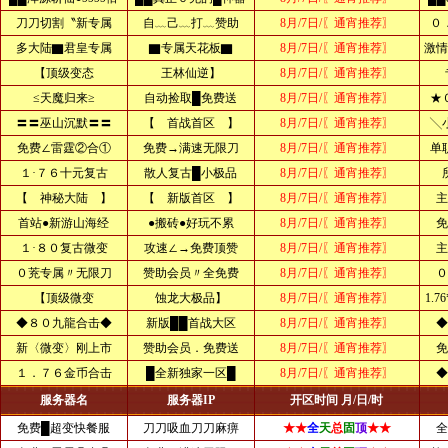
刀刀切割〝新专属
自﹏己﹏打﹏赞助
8月/7日/〖通宵推荐〗
０
多大陆▇君皇专属
▇专属天花板▇
8月/7日/〖通宵推荐〗
激情
【顶级变态
王林仙逆】
8月/7日/〖通宵推荐〗
≤天魔归来≥
自动捡取█免费送
8月/7日/〖通宵推荐〗
★
〓〓巫山沉默〓〓
【 首战首区 】
8月/7日/〖通宵推荐〗
╲
免费∠雷霆②合①
免费→满速无限刀
8月/7日/〖通宵推荐〗
单
１·７６十元复古
散人复古█小极品
8月/7日/〖通宵推荐〗
【 神秘大陆 】
【 新版首区 】
8月/7日/〖通宵推荐〗
主
首站●新游山海经
●搬砖●好玩不累
8月/7日/〖通宵推荐〗
免
１·８０复古微变
攻速∠→免费顶赞
8月/7日/〖通宵推荐〗
主
０茺专属〃无限刀
赞助会员〃全免费
8月/7日/〖通宵推荐〗
０
【顶级微变
蚀龙大极品】
8月/7日/〖通宵推荐〗
1.
◆８０九龍合击◆
新版██首战大区
8月/7日/〖通宵推荐〗
◆
新〈微变〉刚上市
赞助会员．免费送
8月/7日/〖通宵推荐〗
免
１．７６金币合击
█全新独家一区█
8月/7日/〖通宵推荐〗
◆
服务器名
服务器IP
开区时间 月/日/时
免费█超变快餐服
刀刀吸血刀刀麻痹
★★
全
天
总
固
顶
★★
全