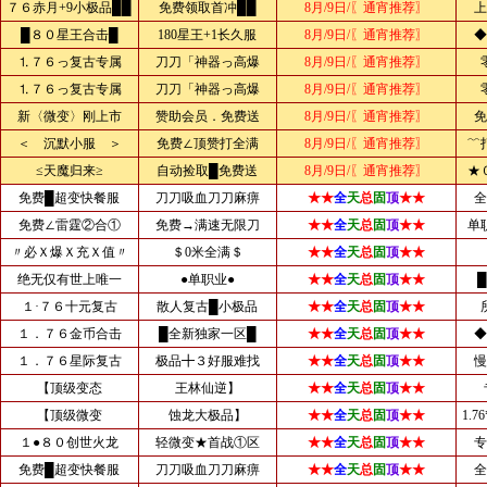
７６赤月+9小极品██
免费领取首冲██
8月/9日/〖通宵推荐〗
上
█８０星王合击█
180星王+1长久服
8月/9日/〖通宵推荐〗
◆
⒈７６っ复古专属
刀刀「神器っ高爆
8月/9日/〖通宵推荐〗
⒈７６っ复古专属
刀刀「神器っ高爆
8月/9日/〖通宵推荐〗
新〈微变〉刚上市
赞助会员．免费送
8月/9日/〖通宵推荐〗
免
＜ 沉默小服 ＞
免费∠顶赞打全满
8月/9日/〖通宵推荐〗
﹌
≤天魔归来≥
自动捡取█免费送
8月/9日/〖通宵推荐〗
★
免费█超变快餐服
刀刀吸血刀刀麻痹
★★
全
天
总
固
顶
★★
全
免费∠雷霆②合①
免费→满速无限刀
★★
全
天
总
固
顶
★★
单
〃必Ｘ爆Ｘ充Ｘ值〃
＄0米全满＄
★★
全
天
总
固
顶
★★
绝无仅有世上唯一
●单职业●
★★
全
天
总
固
顶
★★
１·７６十元复古
散人复古█小极品
★★
全
天
总
固
顶
★★
１．７６金币合击
█全新独家一区█
★★
全
天
总
固
顶
★★
◆
１．７６星际复古
极品╋３好服难找
★★
全
天
总
固
顶
★★
慢
【顶级变态
王林仙逆】
★★
全
天
总
固
顶
★★
【顶级微变
蚀龙大极品】
★★
全
天
总
固
顶
★★
1.
１●８０创世火龙
轻微变★首战①区
★★
全
天
总
固
顶
★★
专
免费█超变快餐服
刀刀吸血刀刀麻痹
★★
全
天
总
固
顶
★★
全