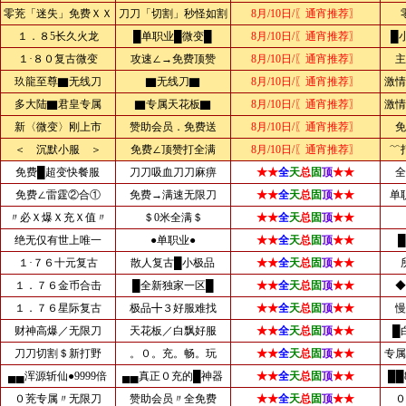
零茺「迷失」免费ＸＸ
刀刀「切割」秒怪如割
8月/10日/〖通宵推荐〗
１．８5长久火龙
█单职业█微变█
8月/10日/〖通宵推荐〗
█
１·８０复古微变
攻速∠→免费顶赞
8月/10日/〖通宵推荐〗
主
玖龍至尊▇无线刀
▇无线刀▇
8月/10日/〖通宵推荐〗
激情
多大陆▇君皇专属
▇专属天花板▇
8月/10日/〖通宵推荐〗
激情
新〈微变〉刚上市
赞助会员．免费送
8月/10日/〖通宵推荐〗
免
＜ 沉默小服 ＞
免费∠顶赞打全满
8月/10日/〖通宵推荐〗
﹌
免费█超变快餐服
刀刀吸血刀刀麻痹
★★
全
天
总
固
顶
★★
全
免费∠雷霆②合①
免费→满速无限刀
★★
全
天
总
固
顶
★★
单
〃必Ｘ爆Ｘ充Ｘ值〃
＄0米全满＄
★★
全
天
总
固
顶
★★
绝无仅有世上唯一
●单职业●
★★
全
天
总
固
顶
★★
１·７６十元复古
散人复古█小极品
★★
全
天
总
固
顶
★★
１．７６金币合击
█全新独家一区█
★★
全
天
总
固
顶
★★
◆
１．７６星际复古
极品╋３好服难找
★★
全
天
总
固
顶
★★
慢
财神高爆／无限刀
天花板／白飘好服
★★
全
天
总
固
顶
★★
█
刀刀切割＄新打野
。０。充。畅。玩
★★
全
天
总
固
顶
★★
专属
▄▄浑源斩仙●9999倍
▄▄真正０充的█神器
★★
全
天
总
固
顶
★★
██
０茺专属〃无限刀
赞助会员〃全免费
★★
全
天
总
固
顶
★★
０