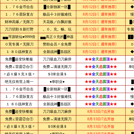
１．７６金币合击
█全新独家一区█
8月/12日/〖通宵推荐〗
◆
１．７６星际复古
极品╋３好服难找
8月/12日/〖通宵推荐〗
慢
财神高爆／无限刀
天花板／白飘好服
8月/12日/〖通宵推荐〗
█
刀刀切割＄新打野
。０。充。畅。玩
8月/12日/〖通宵推荐〗
专属
▄▄浑源斩仙●9999倍
▄▄真正０充的█神器
8月/12日/〖通宵推荐〗
██
０茺专属〃无限刀
赞助会员〃全免费
8月/12日/〖通宵推荐〗
０
１·８０战神复古
全新战神█首战区
8月/12日/〖通宵推荐〗
◆
免费█超变快餐服
刀刀吸血刀刀麻痹
★★
全
天
总
固
顶
★★
全
免费∠雷霆②合①
免费→满速无限刀
★★
全
天
总
固
顶
★★
单
〃必Ｘ爆Ｘ充Ｘ值〃
＄0米全满＄
★★
全
天
总
固
顶
★★
绝无仅有世上唯一
●单职业●
★★
全
天
总
固
顶
★★
１．７６金币合击
█全新独家一区█
★★
全
天
总
固
顶
★★
◆
１．７６星际复古
极品╋３好服难找
★★
全
天
总
固
顶
★★
慢
１·８０战神复古
全新战神█首战区
★★
全
天
总
固
顶
★★
◆
免费█超变快餐服
刀刀吸血刀刀麻痹
8月/13日/7点开放
全
免费∠雷霆②合①
免费→满速无限刀
8月/13日/7点开放
单
〃必Ｘ爆Ｘ充Ｘ值〃
＄0米全满＄
8月/13日/7点开放