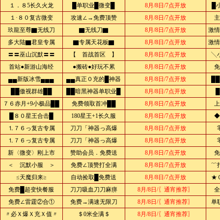
１．８5长久火龙
█单职业█微变█
8月/8日/7点开放
█
１·８０复古微变
攻速∠→免费顶赞
8月/8日/7点开放
主
玖龍至尊▇无线刀
▇无线刀▇
8月/8日/7点开放
激情
多大陆▇君皇专属
▇专属天花板▇
8月/8日/7点开放
激情
〓〓巫山沉默〓〓
【 首战首区 】
8月/8日/7点开放
╲
首站●新游山海经
●搬砖●好玩不累
8月/8日/7点开放
免
▄▄新版冰雪▄▄▄
▄▄真正０充的█神器
8月/8日/7点开放
█
██傲视群雄██
██暗黑神器单职业█
8月/8日/7点开放
７６赤月+9小极品██
免费领取首冲██
8月/8日/7点开放
上
█８０星王合击█
180星王+1长久服
8月/8日/7点开放
◆
⒈７６っ复古专属
刀刀「神器っ高爆
8月/8日/7点开放
⒈７６っ复古专属
刀刀「神器っ高爆
8月/8日/7点开放
新〈微变〉刚上市
赞助会员．免费送
8月/8日/7点开放
免
＜ 沉默小服 ＞
免费∠顶赞打全满
8月/8日/7点开放
﹌
≤天魔归来≥
自动捡取█免费送
8月/8日/7点开放
★
免费█超变快餐服
刀刀吸血刀刀麻痹
8月/8日/〖通宵推荐〗
全
免费∠雷霆②合①
免费→满速无限刀
8月/8日/〖通宵推荐〗
单
〃必Ｘ爆Ｘ充Ｘ值〃
＄0米全满＄
8月/8日/〖通宵推荐〗