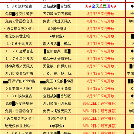
１·８０战神复古
全新战神█首战区
★★
全
天
总
固
顶
★★
◆
免费█超变快餐服
刀刀吸血刀刀麻痹
8月/12日/7点开放
全
免费∠雷霆②合①
免费→满速无限刀
8月/12日/7点开放
单
〃必Ｘ爆Ｘ充Ｘ值〃
＄0米全满＄
8月/12日/7点开放
绝无仅有世上唯一
●单职业●
8月/12日/7点开放
１·７６十元复古
散人复古█小极品
8月/12日/7点开放
１．７６金币合击
█全新独家一区█
8月/12日/7点开放
◆
１．７６星际复古
极品╋３好服难找
8月/12日/7点开放
慢
财神高爆／无限刀
天花板／白飘好服
8月/12日/7点开放
█
刀刀切割＄新打野
。０。充。畅。玩
8月/12日/7点开放
专属
▄▄浑源斩仙●9999倍
▄▄真正０充的█神器
8月/12日/7点开放
██
０茺专属〃无限刀
赞助会员〃全免费
8月/12日/7点开放
０
１·８０战神复古
全新战神█首战区
8月/12日/7点开放
◆
免费█超变快餐服
刀刀吸血刀刀麻痹
8月/12日/〖通宵推荐〗
全
免费∠雷霆②合①
免费→满速无限刀
8月/12日/〖通宵推荐〗
单
〃必Ｘ爆Ｘ充Ｘ值〃
＄0米全满＄
8月/12日/〖通宵推荐〗
绝无仅有世上唯一
●单职业●
8月/12日/〖通宵推荐〗
１·７６十元复古
散人复古█小极品
8月/12日/〖通宵推荐〗