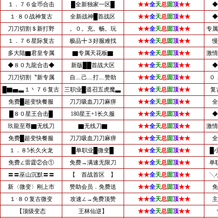
１．７６金币合击
█全新独家一区█
★★
全
天
总
固
顶
★★
◆
１·８０战神复古
全新战神█首战区
★★
全
天
总
固
顶
★★
◆
刀刀切割＄新打野
。０。充。畅。玩
★★
全
天
总
固
顶
★★
专属
１．７６星际复古
极品╋３好服难找
★★
全
天
总
固
顶
★★
慢
多大陆▇君皇专属
▇专属天花板▇
★★
全
天
总
固
顶
★★
激情
◆８０九龍合击◆
新版██首战大区
★★
全
天
总
固
顶
★★
◆
刀刀切割〝新专属
自﹏己﹏打﹏赞助
★★
全
天
总
固
顶
★★
０
█▇▅▃１丶７６复古
三职业█道召五虎魔▃
★★
全
天
总
固
顶
★★
复
免费█超变快餐服
刀刀吸血刀刀麻痹
★★
全
天
总
固
顶
★★
全
█８０星王合击█
180星王+1长久服
★★
全
天
总
固
顶
★★
◆
玖龍至尊▇无线刀
▇无线刀▇
★★
全
天
总
固
顶
★★
激情
免费█超变快餐服
刀刀吸血刀刀麻痹
★★
全
天
总
固
顶
★★
全
１．８5长久火龙
█单职业█微变█
★★
全
天
总
固
顶
★★
█
免费∠雷霆②合①
免费→满速无限刀
★★
全
天
总
固
顶
★★
单
〓〓巫山沉默〓〓
【 首战首区 】
★★
全
天
总
固
顶
★★
╲
新〈微变〉刚上市
赞助会员．免费送
★★
全
天
总
固
顶
★★
免
１·８０复古微变
攻速∠→免费顶赞
★★
全
天
总
固
顶
★★
主
【顶级变态
王林仙逆】
★★
全
天
总
固
顶
★★