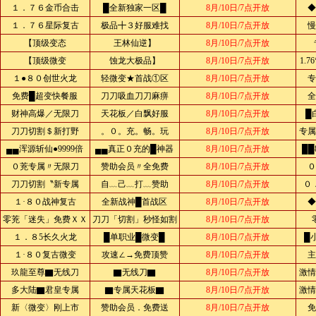
１．７６金币合击
█全新独家一区█
8月/10日/7点开放
◆
１．７６星际复古
极品╋３好服难找
8月/10日/7点开放
慢
【顶级变态
王林仙逆】
8月/10日/7点开放
【顶级微变
蚀龙大极品】
8月/10日/7点开放
1.
１●８０创世火龙
轻微变★首战①区
8月/10日/7点开放
专
免费█超变快餐服
刀刀吸血刀刀麻痹
8月/10日/7点开放
全
财神高爆／无限刀
天花板／白飘好服
8月/10日/7点开放
█
刀刀切割＄新打野
。０。充。畅。玩
8月/10日/7点开放
专属
▄▄浑源斩仙●9999倍
▄▄真正０充的█神器
8月/10日/7点开放
██
０茺专属〃无限刀
赞助会员〃全免费
8月/10日/7点开放
０
刀刀切割〝新专属
自﹏己﹏打﹏赞助
8月/10日/7点开放
０
１·８０战神复古
全新战神█首战区
8月/10日/7点开放
◆
零茺「迷失」免费ＸＸ
刀刀「切割」秒怪如割
8月/10日/7点开放
１．８5长久火龙
█单职业█微变█
8月/10日/7点开放
█
１·８０复古微变
攻速∠→免费顶赞
8月/10日/7点开放
主
玖龍至尊▇无线刀
▇无线刀▇
8月/10日/7点开放
激情
多大陆▇君皇专属
▇专属天花板▇
8月/10日/7点开放
激情
新〈微变〉刚上市
赞助会员．免费送
8月/10日/7点开放
免