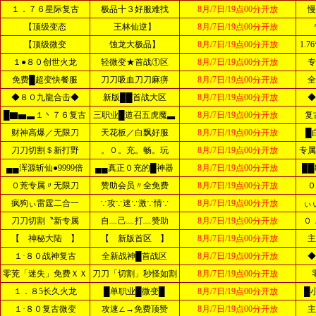
１．７６星际复古
极品╋３好服难找
8月/7日/19点00分开放
慢
【顶级变态
王林仙逆】
8月/7日/19点00分开放
【顶级微变
蚀龙大极品】
8月/7日/19点00分开放
1.
１●８０创世火龙
轻微变★首战①区
8月/7日/19点00分开放
专
免费█超变快餐服
刀刀吸血刀刀麻痹
8月/7日/19点00分开放
全
◆８０九龍合击◆
新版██首战大区
8月/7日/19点00分开放
◆
█▇▅▃１丶７６复古
三职业█道召五虎魔▃
8月/7日/19点00分开放
复
财神高爆／无限刀
天花板／白飘好服
8月/7日/19点00分开放
█
刀刀切割＄新打野
。０。充。畅。玩
8月/7日/19点00分开放
专属
▄▄浑源斩仙●9999倍
▄▄真正０充的█神器
8月/7日/19点00分开放
██
０茺专属〃无限刀
赞助会员〃全免费
8月/7日/19点00分开放
０
疯狗ぃ雷霆二合一
∵攻∵速∵激∵情∵
8月/7日/19点00分开放
ぃ
刀刀切割〝新专属
自﹏己﹏打﹏赞助
8月/7日/19点00分开放
０
【 神秘大陆 】
【 新版首区 】
8月/7日/19点00分开放
主
１·８０战神复古
全新战神█首战区
8月/7日/19点00分开放
◆
零茺「迷失」免费ＸＸ
刀刀「切割」秒怪如割
8月/7日/19点00分开放
１．８5长久火龙
█单职业█微变█
8月/7日/19点00分开放
█
１·８０复古微变
攻速∠→免费顶赞
8月/7日/19点00分开放
主