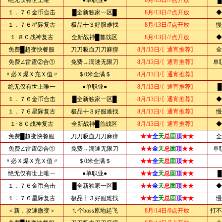
绝无仅有世上唯一
●单职业●
8月/13日/7点开放
１．７６金币合击
█全新独家一区█
8月/13日/7点开放
◆
１．７６星际复古
极品╋３好服难找
8月/13日/7点开放
慢
１·８０战神复古
全新战神█首战区
8月/13日/7点开放
◆
免费█超变快餐服
刀刀吸血刀刀麻痹
8月/13日/〖通宵推荐〗
全
免费∠雷霆②合①
免费→满速无限刀
8月/13日/〖通宵推荐〗
单
〃必Ｘ爆Ｘ充Ｘ值〃
＄0米全满＄
8月/13日/〖通宵推荐〗
绝无仅有世上唯一
●单职业●
8月/13日/〖通宵推荐〗
１．７６金币合击
█全新独家一区█
8月/13日/〖通宵推荐〗
◆
１．７６星际复古
极品╋３好服难找
8月/13日/〖通宵推荐〗
慢
１·８０战神复古
全新战神█首战区
8月/13日/〖通宵推荐〗
◆
免费█超变快餐服
刀刀吸血刀刀麻痹
★★
全
天
总
固
顶
★★
全
免费∠雷霆②合①
免费→满速无限刀
★★
全
天
总
固
顶
★★
单
〃必Ｘ爆Ｘ充Ｘ值〃
＄0米全满＄
★★
全
天
总
固
顶
★★
绝无仅有世上唯一
●单职业●
★★
全
天
总
固
顶
★★
１．７６金币合击
█全新独家一区█
★★
全
天
总
固
顶
★★
◆
１．７６星际复古
极品╋３好服难找
★★
全
天
总
固
顶
★★
慢
＜新．攻速微变＞
⒈个boss原地起飞
8月/14日/0点开放
打不