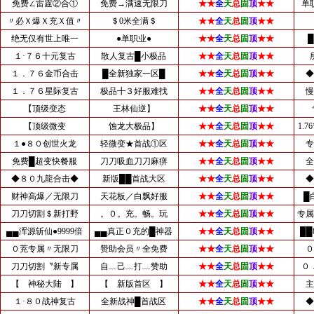
免费∠雷霆②合①
免费→满速无限刀
★★
全
天
总
固
顶
★★
单
〃必Ｘ爆Ｘ充Ｘ值〃
＄0米全满＄
★★
全
天
总
固
顶
★★
绝无仅有世上唯一
●单职业●
★★
全
天
总
固
顶
★★
１·７６十元复古
散人复古█小极品
★★
全
天
总
固
顶
★★
１．７６金币合击
█全新独家一区█
★★
全
天
总
固
顶
★★
◆
１．７６星际复古
极品╋３好服难找
★★
全
天
总
固
顶
★★
慢
【顶级变态
王林仙逆】
★★
全
天
总
固
顶
★★
【顶级微变
蚀龙大极品】
★★
全
天
总
固
顶
★★
1.
１●８０创世火龙
轻微变★首战①区
★★
全
天
总
固
顶
★★
专
免费█超变快餐服
刀刀吸血刀刀麻痹
★★
全
天
总
固
顶
★★
全
◆８０九龍合击◆
新版██首战大区
★★
全
天
总
固
顶
★★
◆
财神高爆／无限刀
天花板／白飘好服
★★
全
天
总
固
顶
★★
█
刀刀切割＄新打野
。０。充。畅。玩
★★
全
天
总
固
顶
★★
专属
▄▄浑源斩仙●9999倍
▄▄真正０充的█神器
★★
全
天
总
固
顶
★★
██
０茺专属〃无限刀
赞助会员〃全免费
★★
全
天
总
固
顶
★★
０
刀刀切割〝新专属
自﹏己﹏打﹏赞助
★★
全
天
总
固
顶
★★
０
【 神秘大陆 】
【 新版首区 】
★★
全
天
总
固
顶
★★
主
１·８０战神复古
全新战神█首战区
★★
全
天
总
固
顶
★★
◆