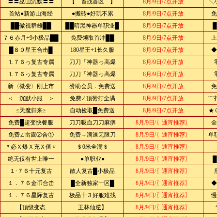
〓〓巫山沉默〓〓
【 首战首区 】
8月/9日/7点开放
╲
首站●新游山海经
●搬砖●好玩不累
8月/9日/7点开放
免
██傲视群雄██
██暗黑神器单职业█
8月/9日/7点开放
７６赤月+9小极品██
免费领取首冲██
8月/9日/7点开放
上
█８０星王合击█
180星王+1长久服
8月/9日/7点开放
◆
⒈７６っ复古专属
刀刀「神器っ高爆
8月/9日/7点开放
⒈７６っ复古专属
刀刀「神器っ高爆
8月/9日/7点开放
新〈微变〉刚上市
赞助会员．免费送
8月/9日/7点开放
免
＜ 沉默小服 ＞
免费∠顶赞打全满
8月/9日/7点开放
﹌
≤天魔归来≥
自动捡取█免费送
8月/9日/7点开放
★
免费█超变快餐服
刀刀吸血刀刀麻痹
8月/9日/〖通宵推荐〗
全
免费∠雷霆②合①
免费→满速无限刀
8月/9日/〖通宵推荐〗
单
〃必Ｘ爆Ｘ充Ｘ值〃
＄0米全满＄
8月/9日/〖通宵推荐〗
绝无仅有世上唯一
●单职业●
8月/9日/〖通宵推荐〗
１·７６十元复古
散人复古█小极品
8月/9日/〖通宵推荐〗
１．７６金币合击
█全新独家一区█
8月/9日/〖通宵推荐〗
◆
１．７６星际复古
极品╋３好服难找
8月/9日/〖通宵推荐〗
慢
【顶级变态
王林仙逆】
8月/9日/〖通宵推荐〗