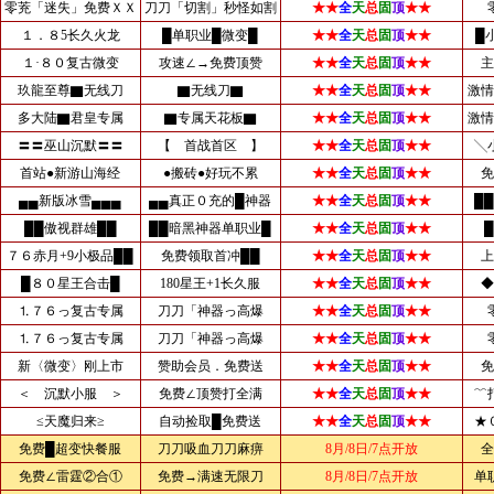
零茺「迷失」免费ＸＸ
刀刀「切割」秒怪如割
★★
全
天
总
固
顶
★★
１．８5长久火龙
█单职业█微变█
★★
全
天
总
固
顶
★★
█
１·８０复古微变
攻速∠→免费顶赞
★★
全
天
总
固
顶
★★
主
玖龍至尊▇无线刀
▇无线刀▇
★★
全
天
总
固
顶
★★
激情
多大陆▇君皇专属
▇专属天花板▇
★★
全
天
总
固
顶
★★
激情
〓〓巫山沉默〓〓
【 首战首区 】
★★
全
天
总
固
顶
★★
╲
首站●新游山海经
●搬砖●好玩不累
★★
全
天
总
固
顶
★★
免
▄▄新版冰雪▄▄▄
▄▄真正０充的█神器
★★
全
天
总
固
顶
★★
█
██傲视群雄██
██暗黑神器单职业█
★★
全
天
总
固
顶
★★
７６赤月+9小极品██
免费领取首冲██
★★
全
天
总
固
顶
★★
上
█８０星王合击█
180星王+1长久服
★★
全
天
总
固
顶
★★
◆
⒈７６っ复古专属
刀刀「神器っ高爆
★★
全
天
总
固
顶
★★
⒈７６っ复古专属
刀刀「神器っ高爆
★★
全
天
总
固
顶
★★
新〈微变〉刚上市
赞助会员．免费送
★★
全
天
总
固
顶
★★
免
＜ 沉默小服 ＞
免费∠顶赞打全满
★★
全
天
总
固
顶
★★
﹌
≤天魔归来≥
自动捡取█免费送
★★
全
天
总
固
顶
★★
★
免费█超变快餐服
刀刀吸血刀刀麻痹
8月/8日/7点开放
全
免费∠雷霆②合①
免费→满速无限刀
8月/8日/7点开放
单