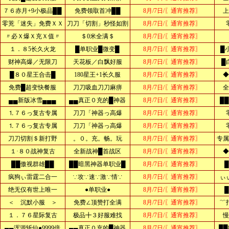
７６赤月+9小极品██
免费领取首冲██
8月/7日/〖通宵推荐〗
上
零茺「迷失」免费ＸＸ
刀刀「切割」秒怪如割
8月/7日/〖通宵推荐〗
〃必Ｘ爆Ｘ充Ｘ值〃
＄0米全满＄
8月/7日/〖通宵推荐〗
１．８5长久火龙
█单职业█微变█
8月/7日/〖通宵推荐〗
█
财神高爆／无限刀
天花板／白飘好服
8月/7日/〖通宵推荐〗
█
█８０星王合击█
180星王+1长久服
8月/7日/〖通宵推荐〗
◆
免费█超变快餐服
刀刀吸血刀刀麻痹
8月/7日/〖通宵推荐〗
全
▄▄新版冰雪▄▄▄
▄▄真正０充的█神器
8月/7日/〖通宵推荐〗
█
⒈７６っ复古专属
刀刀「神器っ高爆
8月/7日/〖通宵推荐〗
⒈７６っ复古专属
刀刀「神器っ高爆
8月/7日/〖通宵推荐〗
刀刀切割＄新打野
。０。充。畅。玩
8月/7日/〖通宵推荐〗
专属
１·８０战神复古
全新战神█首战区
8月/7日/〖通宵推荐〗
◆
██傲视群雄██
██暗黑神器单职业█
8月/7日/〖通宵推荐〗
疯狗ぃ雷霆二合一
∵攻∵速∵激∵情∵
8月/7日/〖通宵推荐〗
ぃ
绝无仅有世上唯一
●单职业●
8月/7日/〖通宵推荐〗
＜ 沉默小服 ＞
免费∠顶赞打全满
8月/7日/〖通宵推荐〗
﹌
１．７６星际复古
极品╋３好服难找
8月/7日/〖通宵推荐〗
慢
▄▄浑源斩仙●9999倍
▄▄真正０充的█神器
8月/7日/〖通宵推荐〗
██