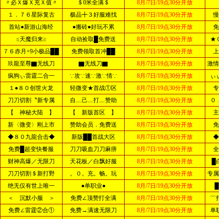
〃必Ｘ爆Ｘ充Ｘ值〃
＄0米全满＄
8月/7日/19点30分开放
１．７６星际复古
极品╋３好服难找
8月/7日/19点30分开放
慢
首站●新游山海经
●搬砖●好玩不累
8月/7日/19点30分开放
免
≤天魔归来≥
自动捡取█免费送
8月/7日/19点30分开放
★
７６赤月+9小极品██
免费领取首冲██
8月/7日/19点30分开放
上
玖龍至尊▇无线刀
▇无线刀▇
8月/7日/19点30分开放
激情
疯狗ぃ雷霆二合一
∵攻∵速∵激∵情∵
8月/7日/19点30分开放
ぃ
１●８０创世火龙
轻微变★首战①区
8月/7日/19点30分开放
专
刀刀切割〝新专属
自﹏己﹏打﹏赞助
8月/7日/19点30分开放
０
【 神秘大陆 】
【 新版首区 】
8月/7日/19点30分开放
主
新〈微变〉刚上市
赞助会员．免费送
8月/7日/19点30分开放
免
◆８０九龍合击◆
新版██首战大区
8月/7日/19点30分开放
◆
免费█超变快餐服
刀刀吸血刀刀麻痹
8月/7日/19点30分开放
全
财神高爆／无限刀
天花板／白飘好服
8月/7日/19点30分开放
█
刀刀切割＄新打野
。０。充。畅。玩
8月/7日/19点30分开放
专属
绝无仅有世上唯一
●单职业●
8月/7日/19点30分开放
＜ 沉默小服 ＞
免费∠顶赞打全满
8月/7日/19点30分开放
﹌
免费∠雷霆②合①
免费→满速无限刀
8月/7日/19点30分开放
单