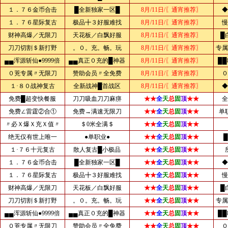
１．７６金币合击
█全新独家一区█
8月/11日/〖通宵推荐〗
◆
１．７６星际复古
极品╋３好服难找
8月/11日/〖通宵推荐〗
慢
财神高爆／无限刀
天花板／白飘好服
8月/11日/〖通宵推荐〗
█
刀刀切割＄新打野
。０。充。畅。玩
8月/11日/〖通宵推荐〗
专属
▄▄浑源斩仙●9999倍
▄▄真正０充的█神器
8月/11日/〖通宵推荐〗
██
０茺专属〃无限刀
赞助会员〃全免费
8月/11日/〖通宵推荐〗
０
１·８０战神复古
全新战神█首战区
8月/11日/〖通宵推荐〗
◆
免费█超变快餐服
刀刀吸血刀刀麻痹
★★
全
天
总
固
顶
★★
全
免费∠雷霆②合①
免费→满速无限刀
★★
全
天
总
固
顶
★★
单
〃必Ｘ爆Ｘ充Ｘ值〃
＄0米全满＄
★★
全
天
总
固
顶
★★
绝无仅有世上唯一
●单职业●
★★
全
天
总
固
顶
★★
１·７６十元复古
散人复古█小极品
★★
全
天
总
固
顶
★★
１．７６金币合击
█全新独家一区█
★★
全
天
总
固
顶
★★
◆
１．７６星际复古
极品╋３好服难找
★★
全
天
总
固
顶
★★
慢
财神高爆／无限刀
天花板／白飘好服
★★
全
天
总
固
顶
★★
█
刀刀切割＄新打野
。０。充。畅。玩
★★
全
天
总
固
顶
★★
专属
▄▄浑源斩仙●9999倍
▄▄真正０充的█神器
★★
全
天
总
固
顶
★★
██
０茺专属〃无限刀
赞助会员〃全免费
★★
全
天
总
固
顶
★★
０