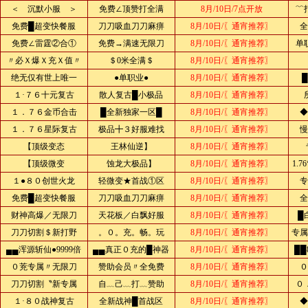
＜ 沉默小服 ＞
免费∠顶赞打全满
8月/10日/7点开放
﹌
免费█超变快餐服
刀刀吸血刀刀麻痹
8月/10日/〖通宵推荐〗
全
免费∠雷霆②合①
免费→满速无限刀
8月/10日/〖通宵推荐〗
单
〃必Ｘ爆Ｘ充Ｘ值〃
＄0米全满＄
8月/10日/〖通宵推荐〗
绝无仅有世上唯一
●单职业●
8月/10日/〖通宵推荐〗
１·７６十元复古
散人复古█小极品
8月/10日/〖通宵推荐〗
１．７６金币合击
█全新独家一区█
8月/10日/〖通宵推荐〗
◆
１．７６星际复古
极品╋３好服难找
8月/10日/〖通宵推荐〗
慢
【顶级变态
王林仙逆】
8月/10日/〖通宵推荐〗
【顶级微变
蚀龙大极品】
8月/10日/〖通宵推荐〗
1.
１●８０创世火龙
轻微变★首战①区
8月/10日/〖通宵推荐〗
专
免费█超变快餐服
刀刀吸血刀刀麻痹
8月/10日/〖通宵推荐〗
全
财神高爆／无限刀
天花板／白飘好服
8月/10日/〖通宵推荐〗
█
刀刀切割＄新打野
。０。充。畅。玩
8月/10日/〖通宵推荐〗
专属
▄▄浑源斩仙●9999倍
▄▄真正０充的█神器
8月/10日/〖通宵推荐〗
██
０茺专属〃无限刀
赞助会员〃全免费
8月/10日/〖通宵推荐〗
０
刀刀切割〝新专属
自﹏己﹏打﹏赞助
8月/10日/〖通宵推荐〗
０
１·８０战神复古
全新战神█首战区
8月/10日/〖通宵推荐〗
◆