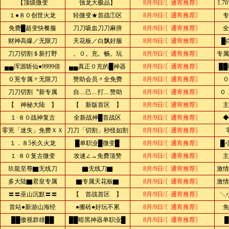
【顶级微变
蚀龙大极品】
8月/9日/〖通宵推荐〗
1.
１●８０创世火龙
轻微变★首战①区
8月/9日/〖通宵推荐〗
专
免费█超变快餐服
刀刀吸血刀刀麻痹
8月/9日/〖通宵推荐〗
全
财神高爆／无限刀
天花板／白飘好服
8月/9日/〖通宵推荐〗
█
刀刀切割＄新打野
。０。充。畅。玩
8月/9日/〖通宵推荐〗
专属
▄▄浑源斩仙●9999倍
▄▄真正０充的█神器
8月/9日/〖通宵推荐〗
██
０茺专属〃无限刀
赞助会员〃全免费
8月/9日/〖通宵推荐〗
０
刀刀切割〝新专属
自﹏己﹏打﹏赞助
8月/9日/〖通宵推荐〗
０
【 神秘大陆 】
【 新版首区 】
8月/9日/〖通宵推荐〗
主
１·８０战神复古
全新战神█首战区
8月/9日/〖通宵推荐〗
◆
零茺「迷失」免费ＸＸ
刀刀「切割」秒怪如割
8月/9日/〖通宵推荐〗
１．８5长久火龙
█单职业█微变█
8月/9日/〖通宵推荐〗
█
１·８０复古微变
攻速∠→免费顶赞
8月/9日/〖通宵推荐〗
主
玖龍至尊▇无线刀
▇无线刀▇
8月/9日/〖通宵推荐〗
激情
多大陆▇君皇专属
▇专属天花板▇
8月/9日/〖通宵推荐〗
激情
〓〓巫山沉默〓〓
【 首战首区 】
8月/9日/〖通宵推荐〗
╲
首站●新游山海经
●搬砖●好玩不累
8月/9日/〖通宵推荐〗
免
██傲视群雄██
██暗黑神器单职业█
8月/9日/〖通宵推荐〗