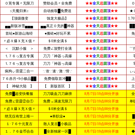
０茺专属〃无限刀
赞助会员〃全免费
★★
全
天
总
固
顶
★★
０
≤天魔归来≥
自动捡取█免费送
★★
全
天
总
固
顶
★★
★
【顶级微变
蚀龙大极品】
★★
全
天
总
固
顶
★★
1.
▄▄新版冰雪▄▄▄
▄▄真正０充的█神器
★★
全
天
总
固
顶
★★
█
首站●新游山海经
●搬砖●好玩不累
★★
全
天
总
固
顶
★★
免
〃必Ｘ爆Ｘ充Ｘ值〃
＄0米全满＄
★★
全
天
总
固
顶
★★
＜ 沉默小服 ＞
免费∠顶赞打全满
★★
全
天
总
固
顶
★★
﹌
⒈７６っ复古专属
刀刀「神器っ高爆
★★
全
天
总
固
顶
★★
⒈７６っ复古专属
刀刀「神器っ高爆
★★
全
天
总
固
顶
★★
疯狗ぃ雷霆二合一
∵攻∵速∵激∵情∵
★★
全
天
总
固
顶
★★
ぃ
７６赤月+9小极品██
免费领取首冲██
★★
全
天
总
固
顶
★★
上
【 神秘大陆 】
【 新版首区 】
★★
全
天
总
固
顶
★★
主
免费█超变快餐服
刀刀吸血刀刀麻痹
8月/7日/19点00分开放
全
免费∠雷霆②合①
免费→满速无限刀
8月/7日/19点00分开放
单
〃必Ｘ爆Ｘ充Ｘ值〃
＄0米全满＄
8月/7日/19点00分开放
绝无仅有世上唯一
●单职业●
8月/7日/19点00分开放
１·７６十元复古
散人复古█小极品
8月/7日/19点00分开放
１．７６金币合击
█全新独家一区█
8月/7日/19点00分开放
◆