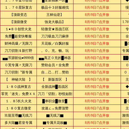
１．７６金币合击
█全新独家一区█
8月/9日/7点开放
◆
１．７６星际复古
极品╋３好服难找
8月/9日/7点开放
慢
【顶级变态
王林仙逆】
8月/9日/7点开放
【顶级微变
蚀龙大极品】
8月/9日/7点开放
1.
１●８０创世火龙
轻微变★首战①区
8月/9日/7点开放
专
免费█超变快餐服
刀刀吸血刀刀麻痹
8月/9日/7点开放
全
财神高爆／无限刀
天花板／白飘好服
8月/9日/7点开放
█
刀刀切割＄新打野
。０。充。畅。玩
8月/9日/7点开放
专属
▄▄浑源斩仙●9999倍
▄▄真正０充的█神器
8月/9日/7点开放
██
０茺专属〃无限刀
赞助会员〃全免费
8月/9日/7点开放
０
刀刀切割〝新专属
自﹏己﹏打﹏赞助
8月/9日/7点开放
０
【 神秘大陆 】
【 新版首区 】
8月/9日/7点开放
主
１·８０战神复古
全新战神█首战区
8月/9日/7点开放
◆
零茺「迷失」免费ＸＸ
刀刀「切割」秒怪如割
8月/9日/7点开放
１．８5长久火龙
█单职业█微变█
8月/9日/7点开放
█
１·８０复古微变
攻速∠→免费顶赞
8月/9日/7点开放
主
玖龍至尊▇无线刀
▇无线刀▇
8月/9日/7点开放
激情
多大陆▇君皇专属
▇专属天花板▇
8月/9日/7点开放
激情