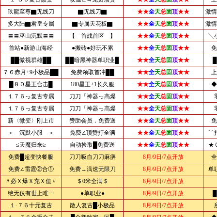
玖龍至尊▇无线刀
▇无线刀▇
★★
全
天
总
固
顶
★★
激情
多大陆▇君皇专属
▇专属天花板▇
★★
全
天
总
固
顶
★★
激情
〓〓巫山沉默〓〓
【 首战首区 】
★★
全
天
总
固
顶
★★
╲
首站●新游山海经
●搬砖●好玩不累
★★
全
天
总
固
顶
★★
免
██傲视群雄██
██暗黑神器单职业█
★★
全
天
总
固
顶
★★
７６赤月+9小极品██
免费领取首冲██
★★
全
天
总
固
顶
★★
上
█８０星王合击█
180星王+1长久服
★★
全
天
总
固
顶
★★
◆
⒈７６っ复古专属
刀刀「神器っ高爆
★★
全
天
总
固
顶
★★
⒈７６っ复古专属
刀刀「神器っ高爆
★★
全
天
总
固
顶
★★
新〈微变〉刚上市
赞助会员．免费送
★★
全
天
总
固
顶
★★
免
＜ 沉默小服 ＞
免费∠顶赞打全满
★★
全
天
总
固
顶
★★
﹌
≤天魔归来≥
自动捡取█免费送
★★
全
天
总
固
顶
★★
★
免费█超变快餐服
刀刀吸血刀刀麻痹
8月/9日/7点开放
全
免费∠雷霆②合①
免费→满速无限刀
8月/9日/7点开放
单
〃必Ｘ爆Ｘ充Ｘ值〃
＄0米全满＄
8月/9日/7点开放
绝无仅有世上唯一
●单职业●
8月/9日/7点开放
１·７６十元复古
散人复古█小极品
8月/9日/7点开放