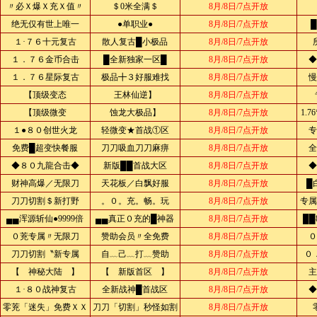
〃必Ｘ爆Ｘ充Ｘ值〃
＄0米全满＄
8月/8日/7点开放
绝无仅有世上唯一
●单职业●
8月/8日/7点开放
１·７６十元复古
散人复古█小极品
8月/8日/7点开放
１．７６金币合击
█全新独家一区█
8月/8日/7点开放
◆
１．７６星际复古
极品╋３好服难找
8月/8日/7点开放
慢
【顶级变态
王林仙逆】
8月/8日/7点开放
【顶级微变
蚀龙大极品】
8月/8日/7点开放
1.
１●８０创世火龙
轻微变★首战①区
8月/8日/7点开放
专
免费█超变快餐服
刀刀吸血刀刀麻痹
8月/8日/7点开放
全
◆８０九龍合击◆
新版██首战大区
8月/8日/7点开放
◆
财神高爆／无限刀
天花板／白飘好服
8月/8日/7点开放
█
刀刀切割＄新打野
。０。充。畅。玩
8月/8日/7点开放
专属
▄▄浑源斩仙●9999倍
▄▄真正０充的█神器
8月/8日/7点开放
██
０茺专属〃无限刀
赞助会员〃全免费
8月/8日/7点开放
０
刀刀切割〝新专属
自﹏己﹏打﹏赞助
8月/8日/7点开放
０
【 神秘大陆 】
【 新版首区 】
8月/8日/7点开放
主
１·８０战神复古
全新战神█首战区
8月/8日/7点开放
◆
零茺「迷失」免费ＸＸ
刀刀「切割」秒怪如割
8月/8日/7点开放