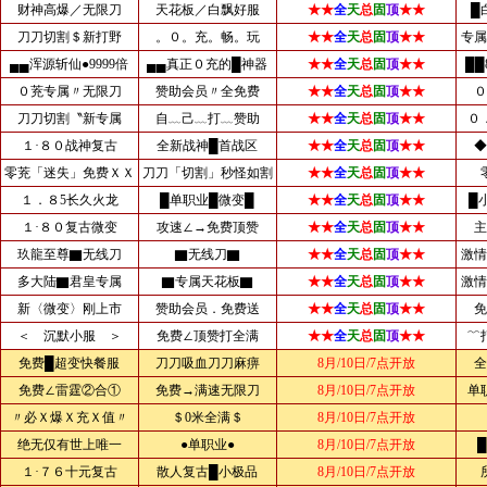
财神高爆／无限刀
天花板／白飘好服
★★
全
天
总
固
顶
★★
█
刀刀切割＄新打野
。０。充。畅。玩
★★
全
天
总
固
顶
★★
专属
▄▄浑源斩仙●9999倍
▄▄真正０充的█神器
★★
全
天
总
固
顶
★★
██
０茺专属〃无限刀
赞助会员〃全免费
★★
全
天
总
固
顶
★★
０
刀刀切割〝新专属
自﹏己﹏打﹏赞助
★★
全
天
总
固
顶
★★
０
１·８０战神复古
全新战神█首战区
★★
全
天
总
固
顶
★★
◆
零茺「迷失」免费ＸＸ
刀刀「切割」秒怪如割
★★
全
天
总
固
顶
★★
１．８5长久火龙
█单职业█微变█
★★
全
天
总
固
顶
★★
█
１·８０复古微变
攻速∠→免费顶赞
★★
全
天
总
固
顶
★★
主
玖龍至尊▇无线刀
▇无线刀▇
★★
全
天
总
固
顶
★★
激情
多大陆▇君皇专属
▇专属天花板▇
★★
全
天
总
固
顶
★★
激情
新〈微变〉刚上市
赞助会员．免费送
★★
全
天
总
固
顶
★★
免
＜ 沉默小服 ＞
免费∠顶赞打全满
★★
全
天
总
固
顶
★★
﹌
免费█超变快餐服
刀刀吸血刀刀麻痹
8月/10日/7点开放
全
免费∠雷霆②合①
免费→满速无限刀
8月/10日/7点开放
单
〃必Ｘ爆Ｘ充Ｘ值〃
＄0米全满＄
8月/10日/7点开放
绝无仅有世上唯一
●单职业●
8月/10日/7点开放
１·７６十元复古
散人复古█小极品
8月/10日/7点开放