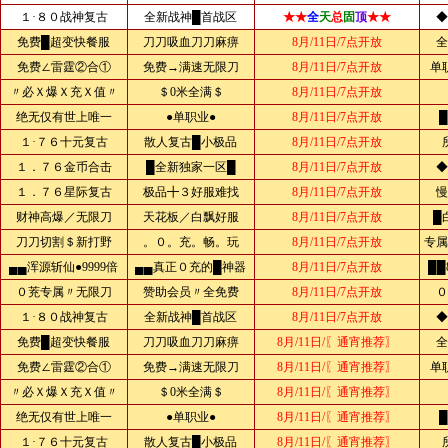
１·８０战神复古
全新战神█首战区
★★
全
天
总
固
顶
★★
◆
免费█超变快餐服
刀刀吸血刀刀麻痹
8月/11日/7点开放
全
免费∠雷霆②合①
免费→满速无限刀
8月/11日/7点开放
单
〃必Ｘ爆Ｘ充Ｘ值〃
＄0米全满＄
8月/11日/7点开放
绝无仅有世上唯一
●单职业●
8月/11日/7点开放
１·７６十元复古
散人复古█小极品
8月/11日/7点开放
１．７６金币合击
█全新独家一区█
8月/11日/7点开放
◆
１．７６星际复古
极品╋３好服难找
8月/11日/7点开放
慢
财神高爆／无限刀
天花板／白飘好服
8月/11日/7点开放
█
刀刀切割＄新打野
。０。充。畅。玩
8月/11日/7点开放
专属
▄▄浑源斩仙●9999倍
▄▄真正０充的█神器
8月/11日/7点开放
██
０茺专属〃无限刀
赞助会员〃全免费
8月/11日/7点开放
０
１·８０战神复古
全新战神█首战区
8月/11日/7点开放
◆
免费█超变快餐服
刀刀吸血刀刀麻痹
8月/11日/〖通宵推荐〗
全
免费∠雷霆②合①
免费→满速无限刀
8月/11日/〖通宵推荐〗
单
〃必Ｘ爆Ｘ充Ｘ值〃
＄0米全满＄
8月/11日/〖通宵推荐〗
绝无仅有世上唯一
●单职业●
8月/11日/〖通宵推荐〗
１·７６十元复古
散人复古█小极品
8月/11日/〖通宵推荐〗