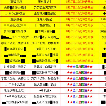
【顶级变态
王林仙逆】
8月/7日/19点30分开放
免费█超变快餐服
刀刀吸血刀刀麻痹
8月/7日/19点30分开放
全
１·８０战神复古
全新战神█首战区
8月/7日/19点30分开放
◆
【顶级微变
蚀龙大极品】
8月/7日/19点30分开放
1.
〓〓巫山沉默〓〓
【 首战首区 】
8月/7日/19点30分开放
╲
多大陆▇君皇专属
▇专属天花板▇
8月/7日/19点30分开放
激情
█▇▅▃１丶７６复古
三职业█道召五虎魔▃
8月/7日/19点30分开放
复
零茺「迷失」免费ＸＸ
刀刀「切割」秒怪如割
8月/7日/19点30分开放
█８０星王合击█
180星王+1长久服
8月/7日/19点30分开放
◆
▄▄新版冰雪▄▄▄
▄▄真正０充的█神器
8月/7日/19点30分开放
█
██傲视群雄██
██暗黑神器单职业█
8月/7日/19点30分开放
财神高爆／无限刀
天花板／白飘好服
★★
全
天
总
固
顶
★★
█
██傲视群雄██
██暗黑神器单职业█
★★
全
天
总
固
顶
★★
零茺「迷失」免费ＸＸ
刀刀「切割」秒怪如割
★★
全
天
总
固
顶
★★
１·７６十元复古
散人复古█小极品
★★
全
天
总
固
顶
★★
绝无仅有世上唯一
●单职业●
★★
全
天
总
固
顶
★★
１●８０创世火龙
轻微变★首战①区
★★
全
天
总
固
顶
★★
专
▄▄浑源斩仙●9999倍
▄▄真正０充的█神器
★★
全
天
总
固
顶
★★
██