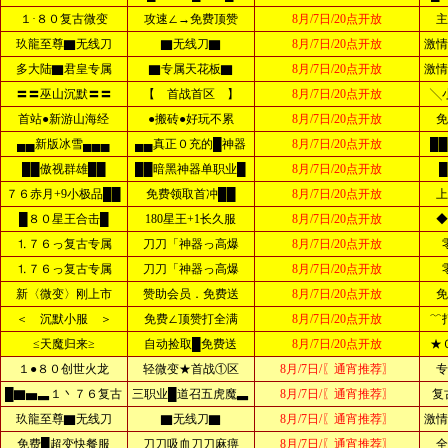
１·８０复古微变
攻速∠→免费顶赞
8月/7日/20点开放
主
玖龍至尊▇无线刀
▇无线刀▇
8月/7日/20点开放
激情
多大陆▇君皇专属
▇专属天花板▇
8月/7日/20点开放
激情
〓〓巫山沉默〓〓
【 首战首区 】
8月/7日/20点开放
╲
首站●新游山海经
●搬砖●好玩不累
8月/7日/20点开放
免
▄▄新版冰雪▄▄▄
▄▄真正０充的█神器
8月/7日/20点开放
█
██傲视群雄██
██暗黑神器单职业█
8月/7日/20点开放
７６赤月+9小极品██
免费领取首冲██
8月/7日/20点开放
上
█８０星王合击█
180星王+1长久服
8月/7日/20点开放
◆
⒈７６っ复古专属
刀刀「神器っ高爆
8月/7日/20点开放
⒈７６っ复古专属
刀刀「神器っ高爆
8月/7日/20点开放
新〈微变〉刚上市
赞助会员．免费送
8月/7日/20点开放
免
＜ 沉默小服 ＞
免费∠顶赞打全满
8月/7日/20点开放
﹌
≤天魔归来≥
自动捡取█免费送
8月/7日/20点开放
★
１●８０创世火龙
轻微变★首战①区
8月/7日/〖通宵推荐〗
专
█▇▅▃１丶７６复古
三职业█道召五虎魔▃
8月/7日/〖通宵推荐〗
复
玖龍至尊▇无线刀
▇无线刀▇
8月/7日/〖通宵推荐〗
激情
免费█超变快餐服
刀刀吸血刀刀麻痹
8月/7日/〖通宵推荐〗
全