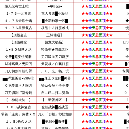
绝无仅有世上唯一
●单职业●
★★
全
天
总
固
顶
★★
１·７６十元复古
散人复古█小极品
★★
全
天
总
固
顶
★★
１．７６金币合击
█全新独家一区█
★★
全
天
总
固
顶
★★
◆
１．７６星际复古
极品╋３好服难找
★★
全
天
总
固
顶
★★
慢
【顶级变态
王林仙逆】
★★
全
天
总
固
顶
★★
【顶级微变
蚀龙大极品】
★★
全
天
总
固
顶
★★
1.
１●８０创世火龙
轻微变★首战①区
★★
全
天
总
固
顶
★★
专
免费█超变快餐服
刀刀吸血刀刀麻痹
★★
全
天
总
固
顶
★★
全
财神高爆／无限刀
天花板／白飘好服
★★
全
天
总
固
顶
★★
█
刀刀切割＄新打野
。０。充。畅。玩
★★
全
天
总
固
顶
★★
专属
▄▄浑源斩仙●9999倍
▄▄真正０充的█神器
★★
全
天
总
固
顶
★★
██
０茺专属〃无限刀
赞助会员〃全免费
★★
全
天
总
固
顶
★★
０
刀刀切割〝新专属
自﹏己﹏打﹏赞助
★★
全
天
总
固
顶
★★
０
【 神秘大陆 】
【 新版首区 】
★★
全
天
总
固
顶
★★
主
１·８０战神复古
全新战神█首战区
★★
全
天
总
固
顶
★★
◆
零茺「迷失」免费ＸＸ
刀刀「切割」秒怪如割
★★
全
天
总
固
顶
★★
１．８5长久火龙
█单职业█微变█
★★
全
天
总
固
顶
★★
█
１·８０复古微变
攻速∠→免费顶赞
★★
全
天
总
固
顶
★★
主