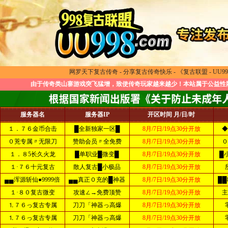
网罗天下复古传奇 - 分享复古传奇快乐 - 《复古联盟 - UU99
由于传奇类山寨游戏突飞猛增，致使传奇玩家越来越少！本站属于公益性网
服务器名
服务器IP
开区时间 月/日/时
１．７６金币合击
█全新独家一区█
8月/7日/19点30分开放
◆
０茺专属〃无限刀
赞助会员〃全免费
8月/7日/19点30分开放
０
１．８5长久火龙
█单职业█微变█
8月/7日/19点30分开放
█
１·７６十元复古
散人复古█小极品
8月/7日/19点30分开放
▄▄浑源斩仙●9999倍
▄▄真正０充的█神器
8月/7日/19点30分开放
██
１·８０复古微变
攻速∠→免费顶赞
8月/7日/19点30分开放
主
⒈７６っ复古专属
刀刀「神器っ高爆
8月/7日/19点30分开放
⒈７６っ复古专属
刀刀「神器っ高爆
8月/7日/19点30分开放