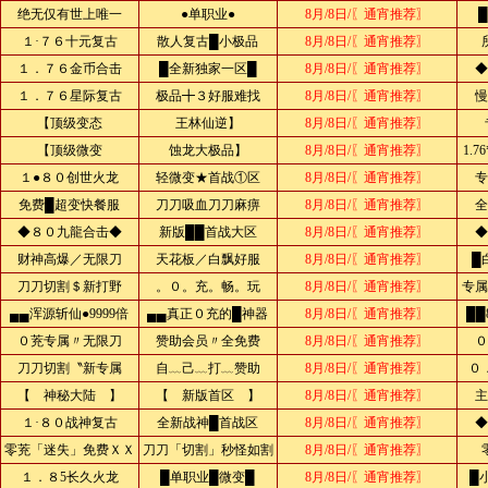
绝无仅有世上唯一
●单职业●
8月/8日/〖通宵推荐〗
１·７６十元复古
散人复古█小极品
8月/8日/〖通宵推荐〗
１．７６金币合击
█全新独家一区█
8月/8日/〖通宵推荐〗
◆
１．７６星际复古
极品╋３好服难找
8月/8日/〖通宵推荐〗
慢
【顶级变态
王林仙逆】
8月/8日/〖通宵推荐〗
【顶级微变
蚀龙大极品】
8月/8日/〖通宵推荐〗
1.
１●８０创世火龙
轻微变★首战①区
8月/8日/〖通宵推荐〗
专
免费█超变快餐服
刀刀吸血刀刀麻痹
8月/8日/〖通宵推荐〗
全
◆８０九龍合击◆
新版██首战大区
8月/8日/〖通宵推荐〗
◆
财神高爆／无限刀
天花板／白飘好服
8月/8日/〖通宵推荐〗
█
刀刀切割＄新打野
。０。充。畅。玩
8月/8日/〖通宵推荐〗
专属
▄▄浑源斩仙●9999倍
▄▄真正０充的█神器
8月/8日/〖通宵推荐〗
██
０茺专属〃无限刀
赞助会员〃全免费
8月/8日/〖通宵推荐〗
０
刀刀切割〝新专属
自﹏己﹏打﹏赞助
8月/8日/〖通宵推荐〗
０
【 神秘大陆 】
【 新版首区 】
8月/8日/〖通宵推荐〗
主
１·８０战神复古
全新战神█首战区
8月/8日/〖通宵推荐〗
◆
零茺「迷失」免费ＸＸ
刀刀「切割」秒怪如割
8月/8日/〖通宵推荐〗
１．８5长久火龙
█单职业█微变█
8月/8日/〖通宵推荐〗
█