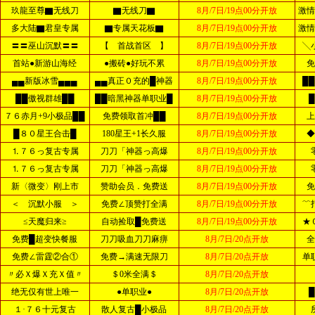
玖龍至尊▇无线刀
▇无线刀▇
8月/7日/19点00分开放
激情
多大陆▇君皇专属
▇专属天花板▇
8月/7日/19点00分开放
激情
〓〓巫山沉默〓〓
【 首战首区 】
8月/7日/19点00分开放
╲
首站●新游山海经
●搬砖●好玩不累
8月/7日/19点00分开放
免
▄▄新版冰雪▄▄▄
▄▄真正０充的█神器
8月/7日/19点00分开放
█
██傲视群雄██
██暗黑神器单职业█
8月/7日/19点00分开放
７６赤月+9小极品██
免费领取首冲██
8月/7日/19点00分开放
上
█８０星王合击█
180星王+1长久服
8月/7日/19点00分开放
◆
⒈７６っ复古专属
刀刀「神器っ高爆
8月/7日/19点00分开放
⒈７６っ复古专属
刀刀「神器っ高爆
8月/7日/19点00分开放
新〈微变〉刚上市
赞助会员．免费送
8月/7日/19点00分开放
免
＜ 沉默小服 ＞
免费∠顶赞打全满
8月/7日/19点00分开放
﹌
≤天魔归来≥
自动捡取█免费送
8月/7日/19点00分开放
★
免费█超变快餐服
刀刀吸血刀刀麻痹
8月/7日/20点开放
全
免费∠雷霆②合①
免费→满速无限刀
8月/7日/20点开放
单
〃必Ｘ爆Ｘ充Ｘ值〃
＄0米全满＄
8月/7日/20点开放
绝无仅有世上唯一
●单职业●
8月/7日/20点开放
１·７６十元复古
散人复古█小极品
8月/7日/20点开放