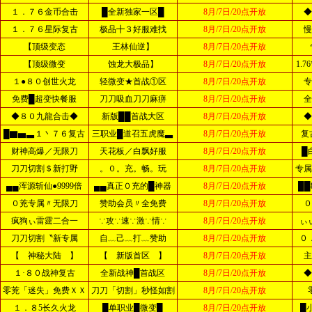
１．７６金币合击
█全新独家一区█
8月/7日/20点开放
◆
１．７６星际复古
极品╋３好服难找
8月/7日/20点开放
慢
【顶级变态
王林仙逆】
8月/7日/20点开放
【顶级微变
蚀龙大极品】
8月/7日/20点开放
1.
１●８０创世火龙
轻微变★首战①区
8月/7日/20点开放
专
免费█超变快餐服
刀刀吸血刀刀麻痹
8月/7日/20点开放
全
◆８０九龍合击◆
新版██首战大区
8月/7日/20点开放
◆
█▇▅▃１丶７６复古
三职业█道召五虎魔▃
8月/7日/20点开放
复
财神高爆／无限刀
天花板／白飘好服
8月/7日/20点开放
█
刀刀切割＄新打野
。０。充。畅。玩
8月/7日/20点开放
专属
▄▄浑源斩仙●9999倍
▄▄真正０充的█神器
8月/7日/20点开放
██
０茺专属〃无限刀
赞助会员〃全免费
8月/7日/20点开放
０
疯狗ぃ雷霆二合一
∵攻∵速∵激∵情∵
8月/7日/20点开放
ぃ
刀刀切割〝新专属
自﹏己﹏打﹏赞助
8月/7日/20点开放
０
【 神秘大陆 】
【 新版首区 】
8月/7日/20点开放
主
１·８０战神复古
全新战神█首战区
8月/7日/20点开放
◆
零茺「迷失」免费ＸＸ
刀刀「切割」秒怪如割
8月/7日/20点开放
１．８5长久火龙
█单职业█微变█
8月/7日/20点开放
█