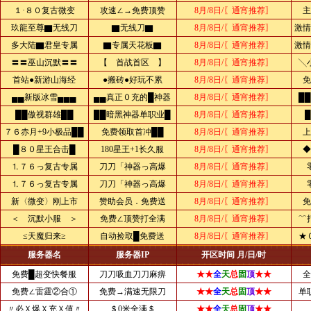
１·８０复古微变
攻速∠→免费顶赞
8月/8日/〖通宵推荐〗
主
玖龍至尊▇无线刀
▇无线刀▇
8月/8日/〖通宵推荐〗
激情
多大陆▇君皇专属
▇专属天花板▇
8月/8日/〖通宵推荐〗
激情
〓〓巫山沉默〓〓
【 首战首区 】
8月/8日/〖通宵推荐〗
╲
首站●新游山海经
●搬砖●好玩不累
8月/8日/〖通宵推荐〗
免
▄▄新版冰雪▄▄▄
▄▄真正０充的█神器
8月/8日/〖通宵推荐〗
█
██傲视群雄██
██暗黑神器单职业█
8月/8日/〖通宵推荐〗
７６赤月+9小极品██
免费领取首冲██
8月/8日/〖通宵推荐〗
上
█８０星王合击█
180星王+1长久服
8月/8日/〖通宵推荐〗
◆
⒈７６っ复古专属
刀刀「神器っ高爆
8月/8日/〖通宵推荐〗
⒈７６っ复古专属
刀刀「神器っ高爆
8月/8日/〖通宵推荐〗
新〈微变〉刚上市
赞助会员．免费送
8月/8日/〖通宵推荐〗
免
＜ 沉默小服 ＞
免费∠顶赞打全满
8月/8日/〖通宵推荐〗
﹌
≤天魔归来≥
自动捡取█免费送
8月/8日/〖通宵推荐〗
★
服务器名
服务器IP
开区时间 月/日/时
免费█超变快餐服
刀刀吸血刀刀麻痹
★★
全
天
总
固
顶
★★
全
免费∠雷霆②合①
免费→满速无限刀
★★
全
天
总
固
顶
★★
单
〃必Ｘ爆Ｘ充Ｘ值〃
＄0米全满＄
★★
全
天
总
固
顶
★★